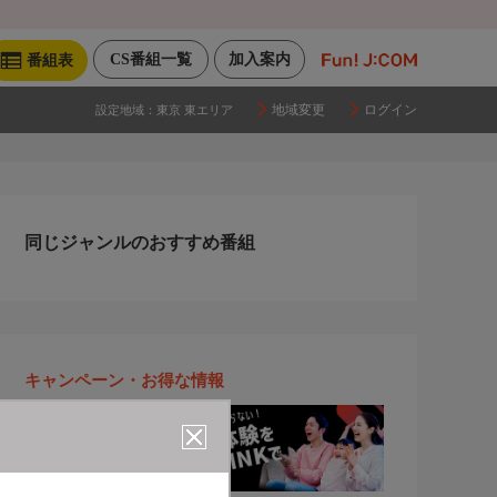
CS番組一覧
加入案内
番組表
地域変更
ログイン
設定地域：
東京 東エリア
同じジャンルのおすすめ番組
キャンペーン・お得な情報