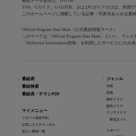
番組データ提供元：IPG Inc.
TiVo、Gガイド、G-GUIDE、およびGガイドロゴは、米国T
このホームページに掲載している記事・写真等あらゆる素
Official Program Data Mark（公式番組情報マーク）
このマークは「Official Program Data Mark」といい
「SI(Service Information)情報」を利用したサービ
番組表
ジャンル
番組検索
洋画
邦画
番組表・チラシPDF
海外ドラマ
国内ドラマ
マイメニュー
アジアドラマ
リモート録画予約
韓流まつり
お気に入りチャンネル
スポーツ
見たい番組一覧