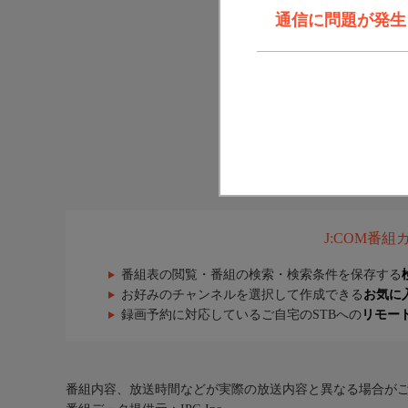
通信に問題が発生しま
J:COM番
番組表の閲覧・番組の検索・検索条件を保存する
お好みのチャンネルを選択して作成できる
お気に
録画予約に対応しているご自宅のSTBへの
リモー
番組内容、放送時間などが実際の放送内容と異なる場合が