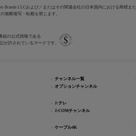
iVo Brands LLCおよび／またはその関連会社の日本国内における商標
材の無断複写・転載を禁じます。
、テレビ番組の公式情報である
スにのみ表記が許されているマークです。
チャンネル一覧
オプションチャンネル
J:テレ
J:COMチャンネル
ケーブル4K