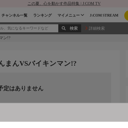
この夏、心を動かす作品特集 | J:COM TV
チャンネル一覧
ランキング
マイメニュー
J:COM STREAM
詳細検索
ン!?
んまんVSバイキンマン!?
予定はありません