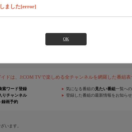
した[error]
OK
組ガイドは、J:COM TVで楽しめる全チャンネルを網羅した番組
検索ワード登録
気になる番組の
見たい番組
一覧への
入りチャンネル
登録した番組の最新情報をお知らせ
ト録画予約
ございます。