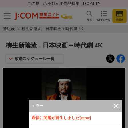
この夏、心を動かす作品特集 | J:COM TV
検索
CS番組一覧
番組表
番組表
柳生新陰流 - 日本映画＋時代劇 4K
柳生新陰流 - 日本映画＋時代劇 4K
放送スケジュール一覧
エラー
通信に問題が発生しました[error]