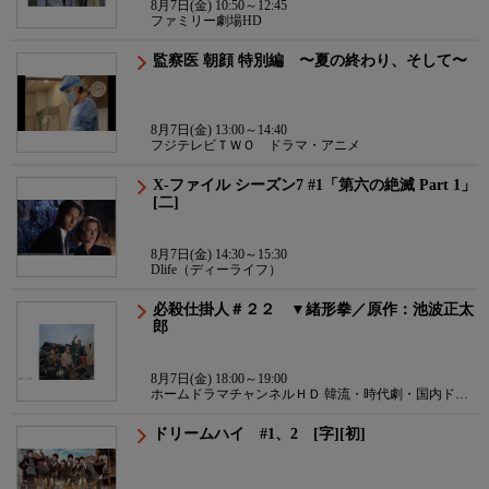
8月7日(金) 10:50～12:45
ファミリー劇場HD
監察医 朝顔 特別編 〜夏の終わり、そして〜
8月7日(金) 13:00～14:40
フジテレビＴＷＯ ドラマ・アニメ
X-ファイル シーズン7 #1「第六の絶滅 Part 1」
[二]
8月7日(金) 14:30～15:30
Dlife（ディーライフ）
必殺仕掛人＃２２ ▼緒形拳／原作：池波正太
郎
8月7日(金) 18:00～19:00
ホームドラマチャンネルＨＤ 韓流・時代劇・国内ドラ
マ
ドリームハイ #1、2 [字][初]