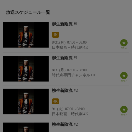
う。だがその宗矩の命を、豊臣方の残党である才賀の忍者・鬼火
の弥藤次が狙っていた……。
放送スケジュール一覧
柳生新陰流 #1
4K
8/31(月)
07:00～08:00
日本映画＋時代劇 4K
柳生新陰流 #1
8/31(月)
07:00～08:00
時代劇専門チャンネル HD
柳生新陰流 #2
4K
9/1(火)
07:00～08:00
日本映画＋時代劇 4K
柳生新陰流 #2