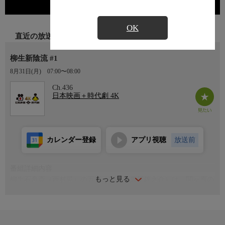
OK
直近の放送
柳生新陰流 #1
8月31日(月)
07:00〜08:00
Ch.436
日本映画＋時代劇 4K
カレンダー登録
アプリ視聴
放送前
番組詳細内容
もっと見る
柳生石舟斎（西村晃）の五男・宗矩（萬屋錦之介）は、関ヶ原の
合戦での見事な働きによって徳川家康より、16年前に豊臣にとり
あげられていた旧柳生領二千石を賜り、故郷・柳生の里へ凱旋す
る。兄・新次郎から先祖伝来の太刀を授かった宗矩は、柳生新陰
流を背負い、戦のない世にしたいと家康に懸け、伏見城に向か