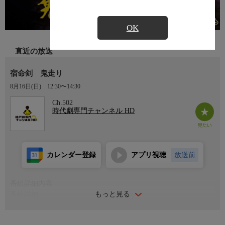
OK
直近の放送
宿命剣 鬼走り
8月16日(日)
12:30〜14:30
Ch.502
時代劇専門チャンネル HD
カレンダー登録
アプリ視聴
放送前
番組詳細内容
もっと見る
番組詳細
大目付の役を退いた小関十太夫（萬屋錦之介）と、そのライバル
伊部帯刀（大木実）。帯刀はかつて、十太夫に汚職を追及され勘