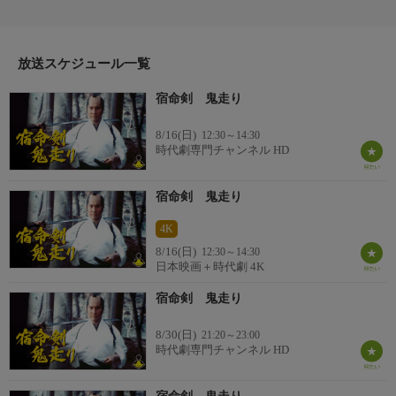
定奉行職を罷免されていた。そんな二人の息子同士が、ある日果
たし合いをすることになるが、卑劣な罠に掛かった十太夫の息子
は斬られてしまう。憤怒した十太夫は、死んだ息子の仇討ちに立
ち上がるが…。
放送スケジュール一覧
宿命剣 鬼走り
8/16(日)
12:30～14:30
時代劇専門チャンネル HD
宿命剣 鬼走り
4K
8/16(日)
12:30～14:30
日本映画＋時代劇 4K
宿命剣 鬼走り
8/30(日)
21:20～23:00
時代劇専門チャンネル HD