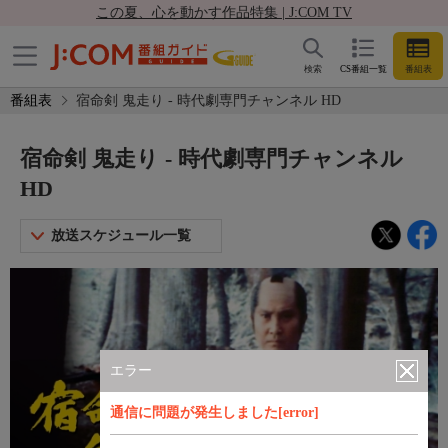
この夏、心を動かす作品特集 | J:COM TV
検索
CS番組一覧
番組表
番組表
宿命剣 鬼走り - 時代劇専門チャンネル HD
宿命剣 鬼走り - 時代劇専門チャンネル
HD
放送スケジュール一覧
エラー
通信に問題が発生しました[error]