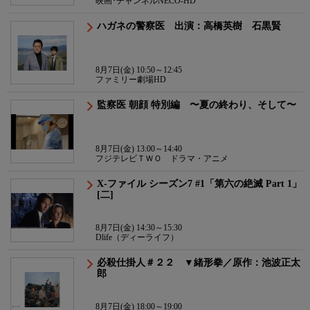
映画･チャンネルNECO-HD
ハガネの警察医 出演：高橋英樹 石黒賢
8月7日(金) 10:50～12:45
ファミリー劇場HD
監察医 朝顔 特別編 〜夏の終わり、そして〜
8月7日(金) 13:00～14:40
フジテレビＴＷＯ ドラマ・アニメ
X-ファイル シーズン7 #1「第六の絶滅 Part 1」
[二]
8月7日(金) 14:30～15:30
Dlife（ディーライフ）
必殺仕掛人＃２２ ▼緒形拳／原作：池波正太
郎
8月7日(金) 18:00～19:00