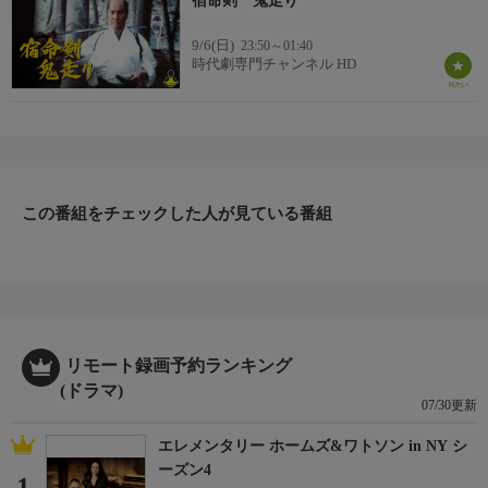
宿命剣 鬼走り
9/6(日)
23:50～01:40
時代劇専門チャンネル HD
この番組をチェックした人が見ている番組
リモート録画予約ランキング
(ドラマ)
07/30更新
エレメンタリー ホームズ&ワトソン in NY シ
ーズン4
1