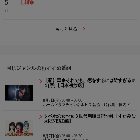
5
(-)
もっと見る
同じジャンルのおすすめ番組
【新】華◆それでも、恋をするには近すぎる＃
１[字]【日本初放送】
8月7日(金) 06:00～07:00
ホームドラマチャンネルＨＤ 韓流・時代劇・国内ドラ
マ
タベホの女〜女３世代満腹日記〜#1【すたみな
太郎NEXT編】
8月7日(金) 06:00～06:30