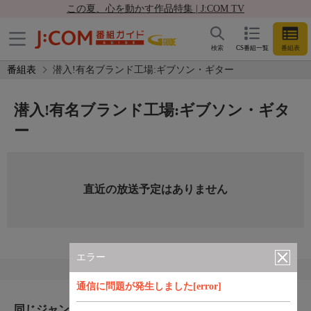
この夏、心を動かす作品特集 | J:COM TV
検索
CS番組一覧
番組表
番組表
潜入!有名ブランド工場:ギブソン・ギター
潜入!有名ブランド工場:ギブソン・ギタ
ー
直近の放送予定はありません
エラー
通信に問題が発生しました[error]
同じジャンルのおすすめ番組