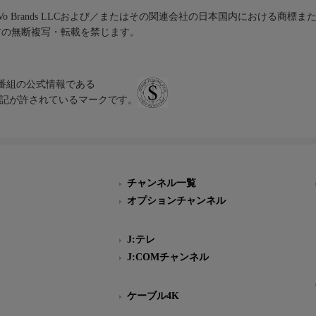
iVo Brands LLCおよび／またはその関連会社の日本国内における商標
材の無断複写・転載を禁じます。
、テレビ番組の公式情報である
スにのみ表記が許されているマークです。
チャンネル一覧
オプションチャンネル
J:テレ
J:COMチャンネル
ケーブル4K