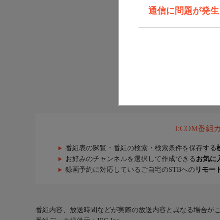
通信に問題が発生しま
J:COM番
番組表の閲覧・番組の検索・検索条件を保存する
お好みのチャンネルを選択して作成できる
お気に
録画予約に対応しているご自宅のSTBへの
リモー
番組内容、放送時間などが実際の放送内容と異なる場合が