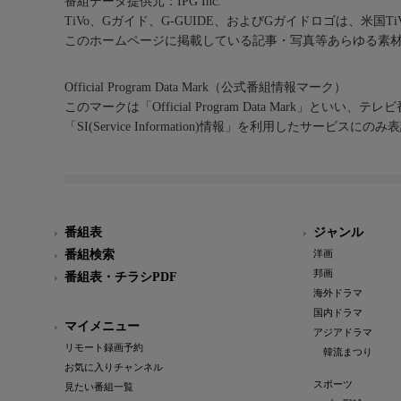
番組データ提供元：IPG Inc.
TiVo、Gガイド、G-GUIDE、およびGガイドロゴは、米国T
このホームページに掲載している記事・写真等あらゆる素
Official Program Data Mark（公式番組情報マーク）
このマークは「Official Program Data Mark」といい
「SI(Service Information)情報」を利用したサービ
番組表
ジャンル
番組検索
洋画
邦画
番組表・チラシPDF
海外ドラマ
国内ドラマ
マイメニュー
アジアドラマ
リモート録画予約
韓流まつり
お気に入りチャンネル
スポーツ
見たい番組一覧