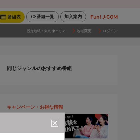
CS番組一覧
加入案内
番組表
地域変更
ログイン
設定地域：
東京 東エリア
同じジャンルのおすすめ番組
キャンペーン・お得な情報