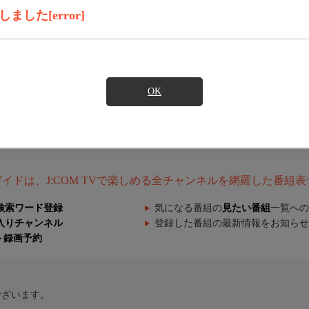
した[error]
OK
組ガイドは、J:COM TVで楽しめる全チャンネルを網羅した番組
検索ワード登録
気になる番組の
見たい番組
一覧への
入りチャンネル
登録した番組の最新情報をお知らせ
ト録画予約
ございます。