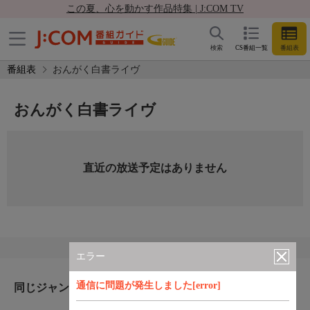
この夏、心を動かす作品特集 | J:COM TV
検索
CS番組一覧
番組表
番組表
おんがく白書ライヴ
おんがく白書ライヴ
直近の放送予定はありません
エラー
通信に問題が発生しました[error]
同じジャンルのおすすめ番組