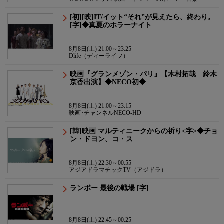
[初][映]IT/イット“それ”が見えたら、終わり。
[字]◆真夏のホラーナイト
8月8日(土) 21:00～23:25
Dlife（ディーライフ）
映画『グランメゾン・パリ』【木村拓哉 鈴木
京香出演】◆NECO初◆
8月8日(土) 21:00～23:15
映画･チャンネルNECO-HD
[韓]映画 マルティニークからの祈り<字>◆チョ
ン・ドヨン、コ・ス
8月8日(土) 22:30～00:55
アジアドラマチックTV（アジドラ）
ランボー 最後の戦場 [字]
8月8日(土) 22:45～00:25