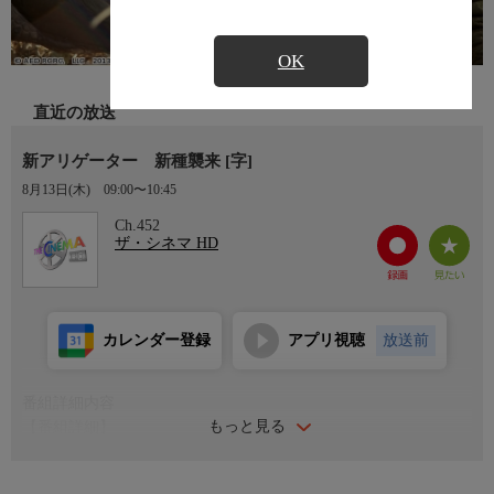
OK
直近の放送
新アリゲーター 新種襲来 [字]
8月13日(木)
09:00〜10:45
Ch.452
ザ・シネマ HD
カレンダー登録
アプリ視聴
放送前
番組詳細内容
もっと見る
【番組詳細】
ルイジアナ州の湿地帯に囲まれた田舎町。沼に棲息する多数のア
リゲーターが、密造酒の化学薬品によって凶暴で巨大なモンスタ