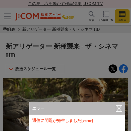
この夏、心を動かす作品特集 | J:COM TV
検索
CS番組一覧
番組表
番組表
新アリゲーター 新種襲来 - ザ・シネマ HD
新アリゲーター 新種襲来 - ザ・シネマ
HD
放送スケジュール一覧
エラー
通信に問題が発生しました[error]