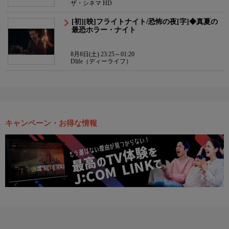
ザ・シネマ HD
[初][映]フライトナイト/恐怖の夜[字]◆真夏の
最恐ホラー・ナイト
8月8日(土) 23:25～01:20
Dlife（ディーライフ）
キャンペーン・お得な情報