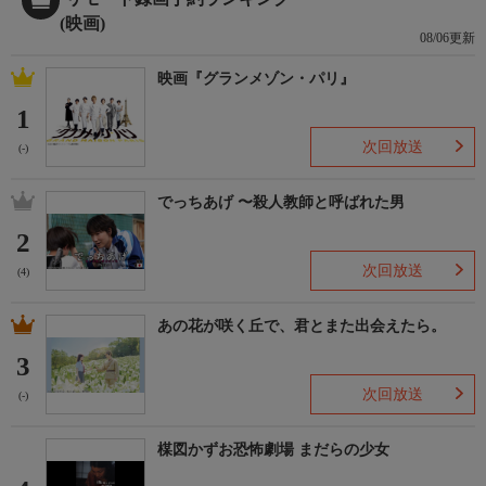
(映画)
08/06更新
映画『グランメゾン・パリ』
1
次回放送
(-)
でっちあげ 〜殺人教師と呼ばれた男
2
次回放送
(4)
あの花が咲く丘で、君とまた出会えたら。
3
次回放送
(-)
楳図かずお恐怖劇場 まだらの少女