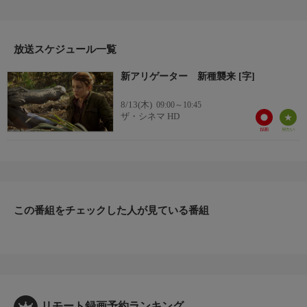
ーに！(2013年・アメリカ・89分・カラー)
【監督】ルーイー・マイマン
【出演】ジョーダン・ヒンソン、リッチー・モンゴメリー、トー
マス・フランシス・マーフィ、マット・ジェームズ、ジョン・ク
放送スケジュール一覧
リス、ヴィクター・ウェブスターほか
新アリゲーター 新種襲来 [字]
8/13(木)
09:00～10:45
ザ・シネマ HD
この番組をチェックした人が見ている番組
リモート録画予約ランキング