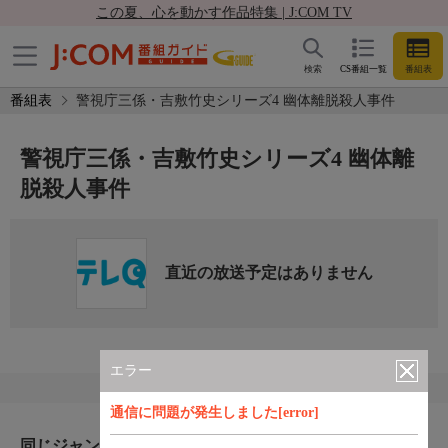
この夏、心を動かす作品特集 | J:COM TV
検索
CS番組一覧
番組表
番組表
警視庁三係・吉敷竹史シリーズ4 幽体離脱殺人事件
警視庁三係・吉敷竹史シリーズ4 幽体離
脱殺人事件
直近の放送予定はありません
エラー
通信に問題が発生しました[error]
同じジャンルのおすすめ番組