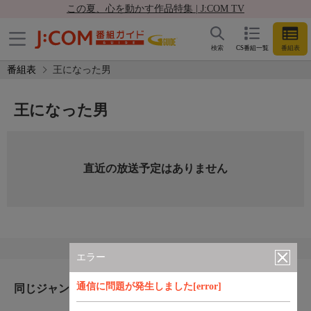
この夏、心を動かす作品特集 | J:COM TV
検索
CS番組一覧
番組表
番組表
王になった男
王になった男
直近の放送予定はありません
エラー
通信に問題が発生しました[error]
同じジャンルのおすすめ番組