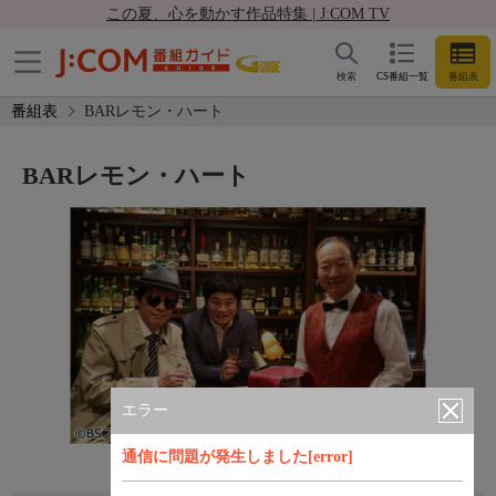
この夏、心を動かす作品特集 | J:COM TV
検索
CS番組一覧
番組表
番組表
BARレモン・ハート
BARレモン・ハート
エラー
通信に問題が発生しました[error]