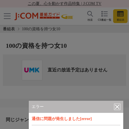
この夏、心を動かす作品特集 | J:COM TV
検索
CS番組一覧
番組表
番組表
100の資格を持つ女10
100の資格を持つ女10
直近の放送予定はありません
エラー
通信に問題が発生しました[error]
同じジャンルのおすすめ番組