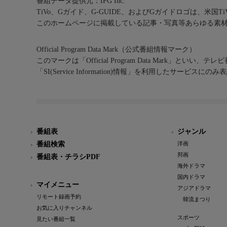
番組データ提供元：IPG Inc.
TiVo、Gガイド、G-GUIDE、およびGガイドロゴは、米国T
このホームページに掲載している記事・写真等あらゆる素
Official Program Data Mark（公式番組情報マーク）
このマークは「Official Program Data Mark」といい
「SI(Service Information)情報」を利用したサービ
番組表
ジャンル
番組検索
洋画
邦画
番組表・チラシPDF
海外ドラマ
国内ドラマ
マイメニュー
アジアドラマ
リモート録画予約
韓流まつり
お気に入りチャンネル
スポーツ
見たい番組一覧