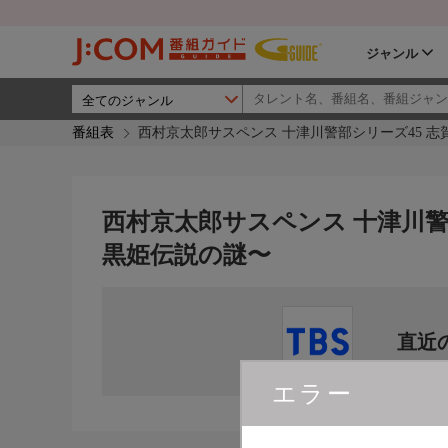
ジャンル
番組表
西村京太郎サスペンス 十津川警部シリーズ45 
西村京太郎サスペンス 十津川警
黒姫伝説の謎〜
直近
エラー