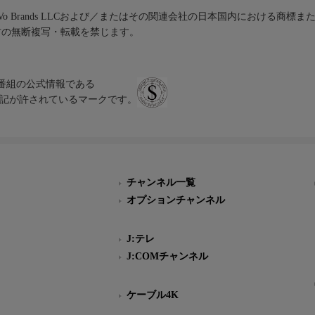
iVo Brands LLCおよび／またはその関連会社の日本国内における商標
材の無断複写・転載を禁じます。
、テレビ番組の公式情報である
スにのみ表記が許されているマークです。
チャンネル一覧
オプションチャンネル
J:テレ
J:COMチャンネル
ケーブル4K