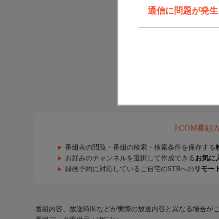
通信に問題が発生しま
J:COM番
番組表の閲覧・番組の検索・検索条件を保存する
お好みのチャンネルを選択して作成できる
お気に
録画予約に対応しているご自宅のSTBへの
リモー
番組内容、放送時間などが実際の放送内容と異なる場合が