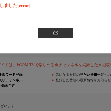
した[error]
OK
組ガイドは、J:COM TVで楽しめる全チャンネルを網羅した番組
検索ワード登録
気になる番組の
見たい番組
一覧への
入りチャンネル
登録した番組の最新情報をお知らせ
ト録画予約
ございます。