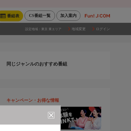
CS番組一覧
加入案内
番組表
地域変更
ログイン
設定地域：
東京 東エリア
同じジャンルのおすすめ番組
キャンペーン・お得な情報