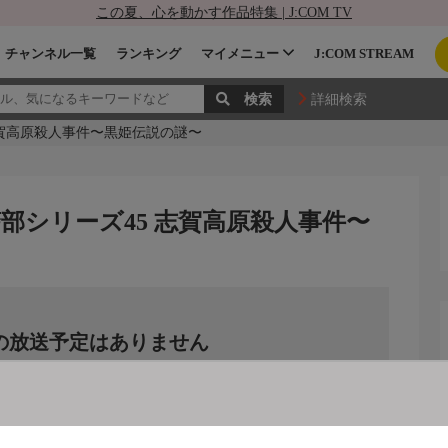
この夏、心を動かす作品特集 | J:COM TV
チャンネル一覧
ランキング
マイメニュー
J:COM STREAM
詳細検索
志賀高原殺人事件〜黒姫伝説の謎〜
部シリーズ45 志賀高原殺人事件〜
の放送予定はありません