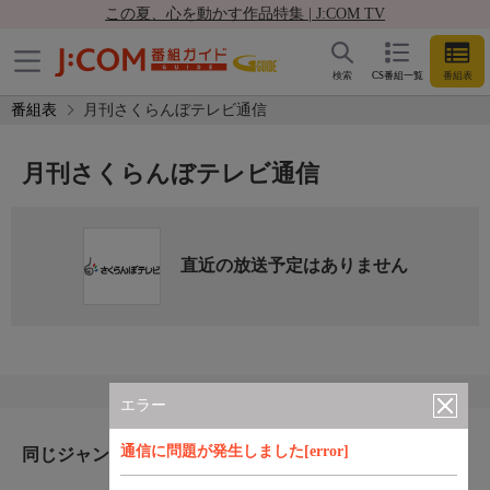
この夏、心を動かす作品特集 | J:COM TV
検索
CS番組一覧
番組表
番組表
月刊さくらんぼテレビ通信
月刊さくらんぼテレビ通信
直近の放送予定はありません
エラー
通信に問題が発生しました[error]
同じジャンルのおすすめ番組