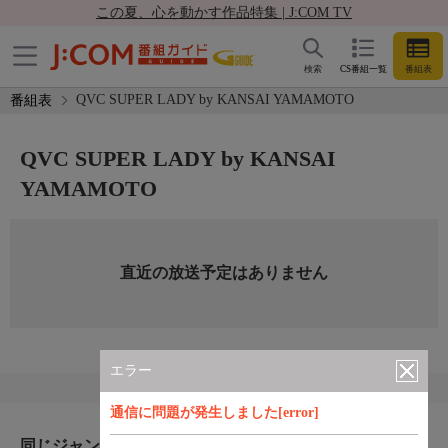
この夏、心を動かす作品特集 | J:COM TV
検索
CS番組一覧
番組表
QVC SUPER LADY by KANSAI YAMAMOTO
番組表
QVC SUPER LADY by KANSAI
YAMAMOTO
直近の放送予定はありません
エラー
通信に問題が発生しました[error]
同じジャンルのおすすめ番組