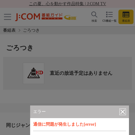
この夏、心を動かす作品特集 | J:COM TV
検索
CS番組一覧
番組表
番組表
ごろつき
ごろつき
直近の放送予定はありません
エラー
通信に問題が発生しました[error]
同じジャンルのおすすめ番組