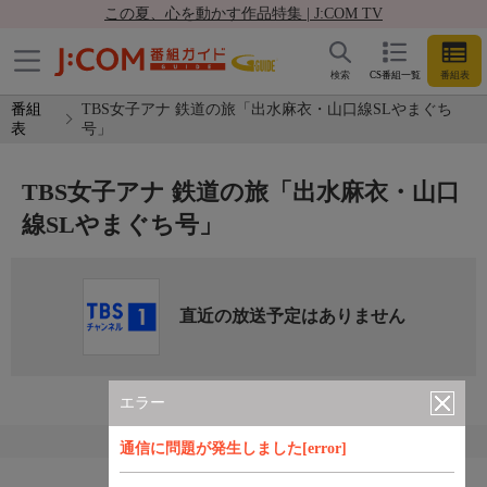
この夏、心を動かす作品特集 | J:COM TV
検索
CS番組一覧
番組表
番組
TBS女子アナ 鉄道の旅「出水麻衣・山口線SLやまぐち
表
号」
TBS女子アナ 鉄道の旅「出水麻衣・山口
線SLやまぐち号」
直近の放送予定はありません
エラー
通信に問題が発生しました[error]