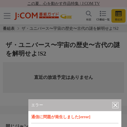
この夏、心を動かす作品特集 | J:COM TV
検索
CS番組一覧
番組表
番組表
ザ・ユニバース〜宇宙の歴史〜古代の謎を解明せよ!S2
ザ・ユニバース〜宇宙の歴史〜古代の謎
を解明せよ!S2
直近の放送予定はありません
エラー
通信に問題が発生しました[error]
同じジャンルのおすすめ番組