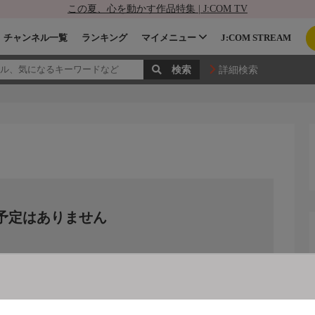
この夏、心を動かす作品特集 | J:COM TV
チャンネル一覧
ランキング
マイメニュー
J:COM STREAM
詳細検索
予定はありません