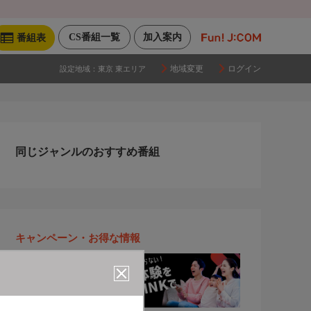
CS番組一覧
加入案内
番組表
地域変更
ログイン
設定地域：
東京 東エリア
同じジャンルのおすすめ番組
キャンペーン・お得な情報