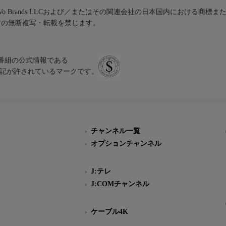
iVo Brands LLCおよび／またはその関連会社の日本国内における商標
材の無断複写・転載を禁じます。
、テレビ番組の公式情報である
スにのみ表記が許されているマークです。
チャンネル一覧
オプションチャンネル
J:テレ
J:COMチャンネル
ケーブル4K