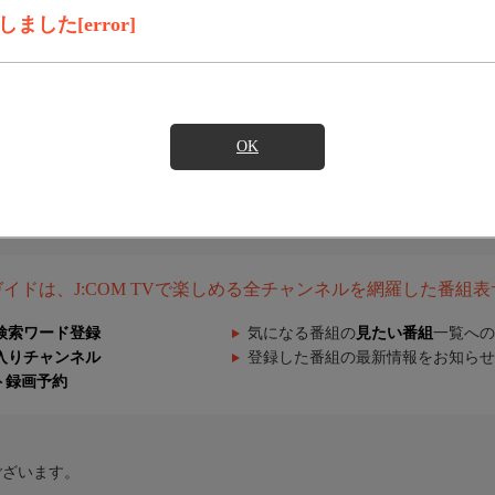
した[error]
OK
組ガイドは、J:COM TVで楽しめる全チャンネルを網羅した番組
検索ワード登録
気になる番組の
見たい番組
一覧への
入りチャンネル
登録した番組の最新情報をお知らせ
ト録画予約
ございます。