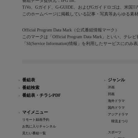
番組データ提供元：IPG Inc.
TiVo、Gガイド、G-GUIDE、およびGガイドロゴは、米国T
このホームページに掲載している記事・写真等あらゆる素
Official Program Data Mark（公式番組情報マーク）
このマークは「Official Program Data Mark」といい
「SI(Service Information)情報」を利用したサービ
番組表
ジャンル
番組検索
洋画
邦画
番組表・チラシPDF
海外ドラマ
国内ドラマ
マイメニュー
アジアドラマ
リモート録画予約
韓流まつり
お気に入りチャンネル
スポーツ
見たい番組一覧