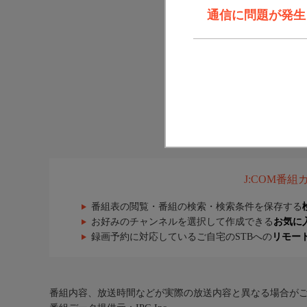
通信に問題が発生しま
J:COM番
番組表の閲覧・番組の検索・検索条件を保存する
お好みのチャンネルを選択して作成できる
お気に
録画予約に対応しているご自宅のSTBへの
リモー
番組内容、放送時間などが実際の放送内容と異なる場合が