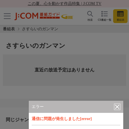
この夏、心を動かす作品特集 | J:COM TV
検索
CS番組一覧
番組表
番組表
さすらいのガンマン
さすらいのガンマン
直近の放送予定はありません
エラー
通信に問題が発生しました[error]
同じジャンルのおすすめ番組