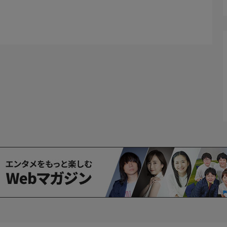
2 擬装心中」を放送!1億円あまりの報奨金の受取条件は!?お