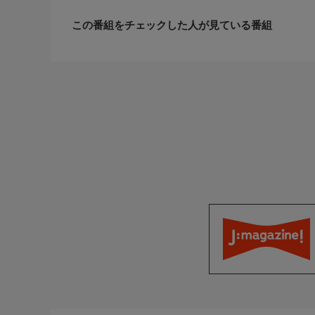
監督:田中 登
他
この番組をチェックした人が見ている番組
【日本テレビ初回放送日】
1993年3月9日
おしらせ
次回8月2日(日)よる8時54分からは「刑事鬼貫八郎
楽しみに!
ホームページ
https://www.bs4.jp/suspense/