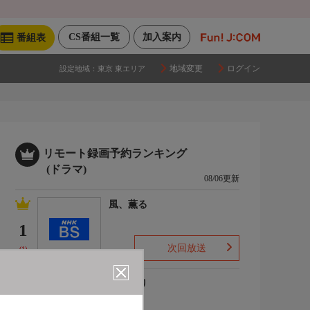
CS番組一覧
加入案内
番組表
地域変更
ログイン
設定地域：
東京 東エリア
リモート録画予約ランキング
(ドラマ)
08/06更新
風、薫る
1
次回放送
(1)
ひまわり
2