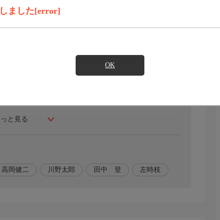
録画予約
見たい
した[error]
貴子こと中山弓子の死体が公園で発見された。凶器は拳
死体となって発見された。自殺に使われた拳銃が凶器と同
を打ち切ろうとする。だが、鬼貫は違和感を覚え捜査の続
OK
容疑者として2人の人物があがるが、彼らにはアリバイがあ
もっと見る
高岡健二
川野太郎
田中 登
左時枝