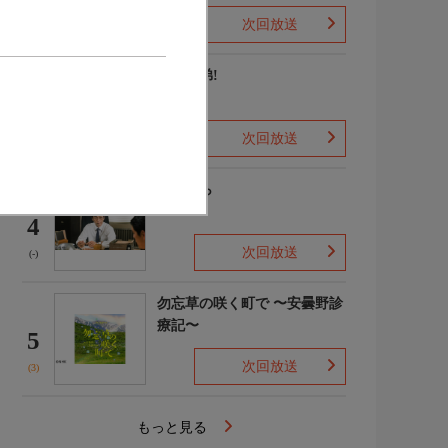
次回放送
(2)
豊臣兄弟!
3
次回放送
(8)
笹まくら
4
次回放送
(-)
勿忘草の咲く町で 〜安曇野診
療記〜
5
次回放送
(3)
もっと見る