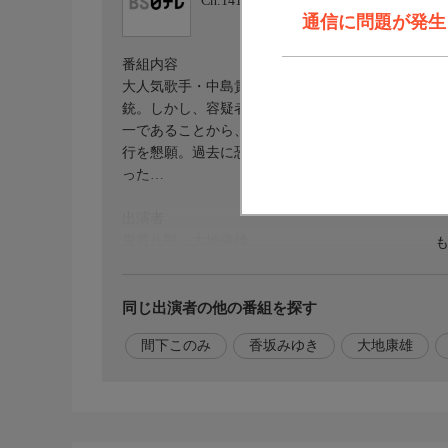
Ch.141
ＢＳ日テレ
通信に問題が発生しま
番組内容
大人気歌手・中島貴美子のモノマネタレント中島美
銃。しかし、容疑者となっていた男は富士の樹海で
一であることから、警察は、変型の心中として捜査
行を懇願。過去に恐喝事件があったことをつかむ。
った…
出演者
鬼貫八郎…大地康雄
鬼貫良子…左時枝
鬼貫真奈美…間下このみ
中島貴美子(中山弓子)…香坂みゆき
同じ出演者の他の番組を探す
田渕 渉…高岡健二
間下このみ
香坂みゆき
大地康雄
丹那孫六…川野太郎
他
【スタッフ】