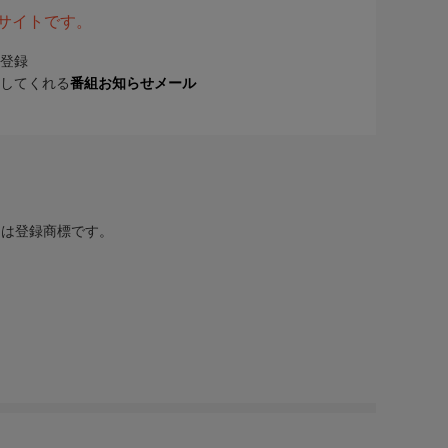
表サイトです。
登録
してくれる
番組お知らせメール
または登録商標です。