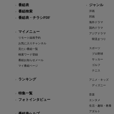
番組表
ジャンル
番組検索
洋画
邦画
番組表・チラシPDF
海外ドラマ
国内ドラマ
マイメニュー
アジアドラマ
リモート録画予約
韓流まつり
お気に入りチャンネル
スポーツ
見たい番組一覧
プロ野球
検索ワード登録
サッカー
番組お知らせメール
ゴルフ
マイ番組ページ
テニス
ランキング
アニメ・キッズ
ディズニー
特集一覧
音楽
フォトインタビュー
エンタメ
生活・趣味・教養
アダルト
番組表ヘルプ