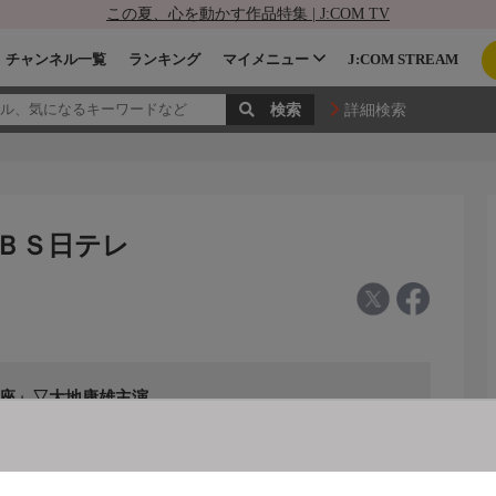
この夏、心を動かす作品特集 | J:COM TV
チャンネル一覧
ランキング
マイメニュー
J:COM STREAM
詳細検索
 ＢＳ日テレ
の座」▽大地康雄主演