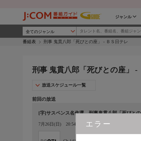
ジャンル
番組表
刑事 鬼貫八郎「死びとの座」 - ＢＳ日テレ
刑事 鬼貫八郎「死びとの座」 -
放送スケジュール一覧
前回の放送
[字]サスペンス名作選 刑事鬼貫八郎「死びと
エラー
カレンダー登録
7月26日(日)
20:54〜22:48