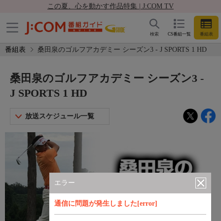
この夏、心を動かす作品特集 | J:COM TV
検索
CS番組一覧
番組表
番組表
桑田泉のゴルフアカデミー シーズン3 - J SPORTS 1 HD
桑田泉のゴルフアカデミー シーズン3 -
J SPORTS 1 HD
放送スケジュール一覧
エラー
通信に問題が発生しました[error]