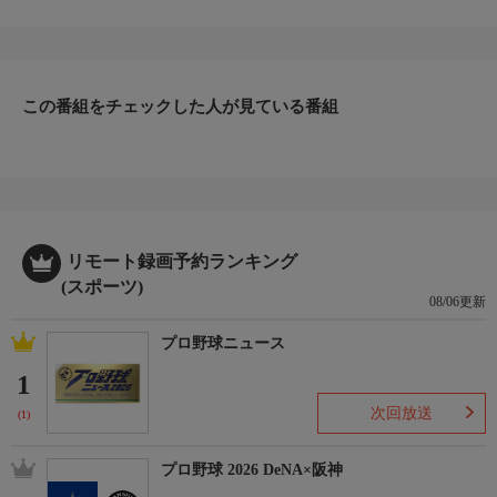
「ボールを見るな！ ダフれ！ 手打ちしろ！」をキーワード
に、ゴルフ界を席巻している桑田泉プロ独自の「クォーター理
論」。
この番組をチェックした人が見ている番組
J SPORTSでは、2008年に放送して大好評を頂いた「桑田泉のゴ
ルフアカデミー」。
今回のテーマは「実践編」。レッスンの中にはアベレージゴルフ
ァーへの処方箋がぎっしりです！
進化を遂げている「クォーター理論」、どうぞお楽しみに！
リモート録画予約ランキング
(スポーツ)
08/06更新
プロ野球ニュース
1
次回放送
(1)
プロ野球 2026 DeNA×阪神