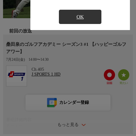
OK
前回の放送
桑田泉のゴルフアカデミー シーズン3 #1 【ハッピーゴルフ
アワー】
7月24日(金)
14:00〜14:30
Ch.405
J SPORTS 1 HD
カレンダー登録
番組詳細内容
もっと見る
番組内容
「ロングゲーム／ティーショット」