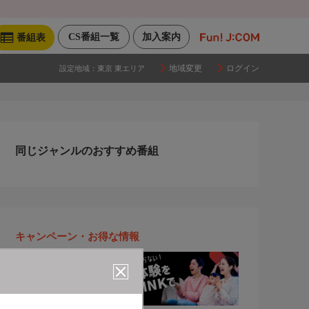
CS番組一覧
加入案内
番組表
地域変更
ログイン
設定地域：
東京 東エリア
同じジャンルのおすすめ番組
キャンペーン・お得な情報