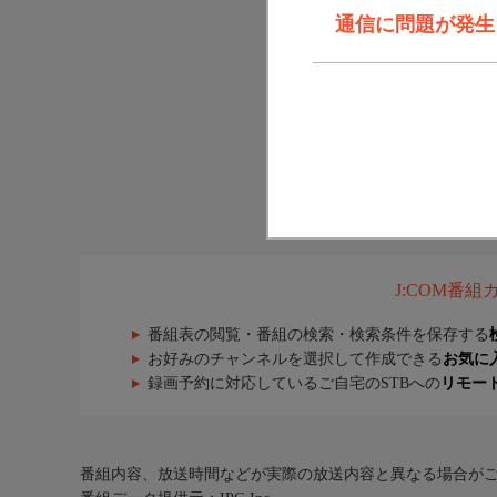
通信に問題が発生しま
J:COM番
番組表の閲覧・番組の検索・検索条件を保存する
お好みのチャンネルを選択して作成できる
お気に
録画予約に対応しているご自宅のSTBへの
リモー
番組内容、放送時間などが実際の放送内容と異なる場合が