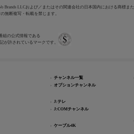
iVo Brands LLCおよび／またはその関連会社の日本国内における商標
材の無断複写・転載を禁じます。
、テレビ番組の公式情報である
スにのみ表記が許されているマークです。
チャンネル一覧
オプションチャンネル
J:テレ
J:COMチャンネル
ケーブル4K