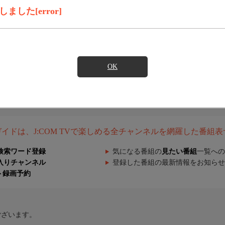
した[error]
OK
組ガイドは、J:COM TVで楽しめる全チャンネルを網羅した番組
検索ワード登録
気になる番組の
見たい番組
一覧への
入りチャンネル
登録した番組の最新情報をお知らせ
ト録画予約
ございます。