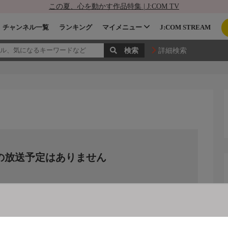
この夏、心を動かす作品特集 | J:COM TV
チャンネル一覧
ランキング
マイメニュー
J:COM STREAM
詳細検索
の放送予定はありません