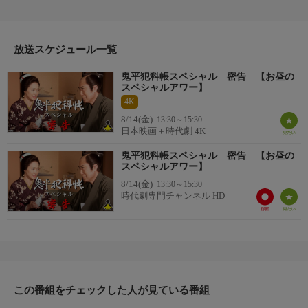
謎の女が現れ、「これを、長谷川様に」「急いで」と手紙と心付
けを置いていった。そこに現れた平蔵配下の同心・木村忠吾（尾
美としのり）は、手紙を預かるが、飲み明かしてしまい、夜更け
に平蔵に届けるはめに。平蔵は文面に目を通すと顔色を変え、忠
放送スケジュール一覧
吾を激しく叱責する。
鬼平犯科帳スペシャル 密告 【お昼の
番組詳細
スペシャルアワー】
それは、深川・仙台堀にある鎌倉屋という足袋問屋に、今夜盗賊
4K
が押し入ることを密告する手紙であった。火付盗賊改方は鎌倉屋
8/14(金)
13:30～15:30
へ駆けつけたが、すでに盗賊が金を奪って姿を消した直後だっ
日本映画＋時代劇 4K
た。平蔵や同心、密偵たちは女を探し、元は木更津で旅籠の女将
をしていたお百（高島礼子）であることを突き止める。
鬼平犯科帳スペシャル 密告 【お昼の
スペシャルアワー】
番組詳細
8/14(金)
13:30～15:30
久兵衛から、お百が昔、平蔵が通っていた車屋という茶店に奉公
時代劇専門チャンネル HD
に来ていた娘であることを聞かされた平蔵は、侍にはらまされ、
男の子を産んだお百に、持参金を工面してやり、木更津の百姓家
へ嫁に行かせたことを思い出す……。
この番組をチェックした人が見ている番組