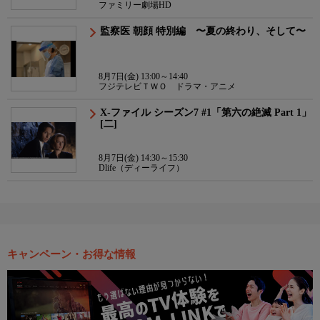
ファミリー劇場HD
監察医 朝顔 特別編 〜夏の終わり、そして〜
8月7日(金) 13:00～14:40
フジテレビＴＷＯ ドラマ・アニメ
X-ファイル シーズン7 #1「第六の絶滅 Part 1」
[二]
8月7日(金) 14:30～15:30
Dlife（ディーライフ）
キャンペーン・お得な情報