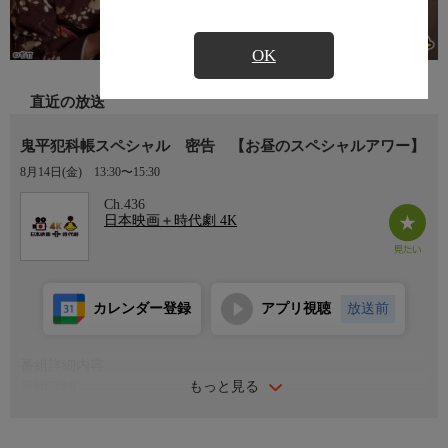
OK
直近の放送
鬼平犯科帳スペシャル 密告 【お昼のスペシャルアワー】
8月14日(金)
13:30〜15:30
Ch.436
日本映画＋時代劇 4K
カレンダー登録
アプリ視聴
放送前
番組詳細内容
もっと見る
番組詳細
火付盗賊改方長官の長谷川平蔵（中村吉右衛門）の役宅近くにあ
る、平蔵と旧知の間柄の久兵衛（柳家小さん）が営む居酒屋に、