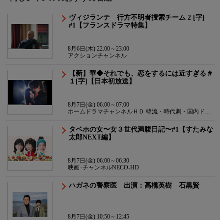
ヴィジランテ 行方不明者捜索チーム 2 [字]
#1【フランスドラマ特集】
8月6日(木) 22:00～23:00
アクションチャンネル
【新】華◆それでも、恋をするには近すぎる＃
１[字]【日本初放送】
8月7日(金) 06:00～07:00
ホームドラマチャンネルＨＤ 韓流・時代劇・国内ドラ
マ
タベホの女〜女３世代満腹日記〜#1【すたみな
太郎NEXT編】
8月7日(金) 06:00～06:30
映画･チャンネルNECO-HD
ハガネの警察医 出演：高橋英樹 石黒賢
8月7日(金) 10:50～12:45