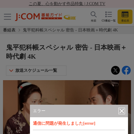
この夏、心を動かす作品特集 | J:COM TV
検索
CS番組一覧
番組表
番組表
鬼平犯科帳スペシャル 密告 - 日本映画＋時代劇 4K
鬼平犯科帳スペシャル 密告 - 日本映画＋
時代劇 4K
放送スケジュール一覧
エラー
通信に問題が発生しました[error]