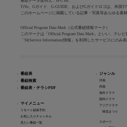
番組データ提供元：IPG Inc.
TiVo、Gガイド、G-GUIDE、およびGガイドロゴは、米国T
このホームページに掲載している記事・写真等あらゆる素
Official Program Data Mark（公式番組情報マーク）
このマークは「Official Program Data Mark」といい
「SI(Service Information)情報」を利用したサービ
番組表
ジャンル
番組検索
洋画
邦画
番組表・チラシPDF
海外ドラマ
国内ドラマ
マイメニュー
アジアドラマ
リモート録画予約
韓流まつり
お気に入りチャンネル
スポーツ
見たい番組一覧