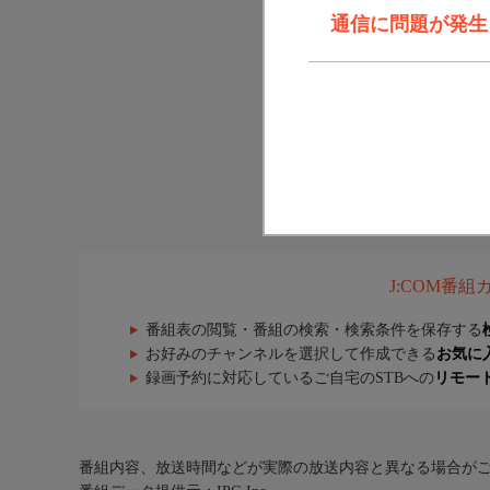
通信に問題が発生しま
J:COM番
番組表の閲覧・番組の検索・検索条件を保存する
お好みのチャンネルを選択して作成できる
お気に
録画予約に対応しているご自宅のSTBへの
リモー
番組内容、放送時間などが実際の放送内容と異なる場合が