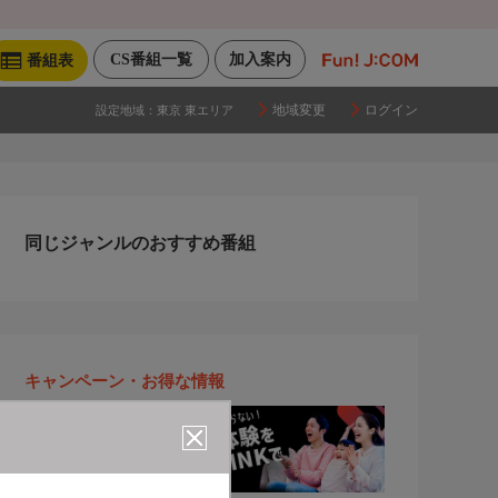
CS番組一覧
加入案内
番組表
地域変更
ログイン
設定地域：
東京 東エリア
同じジャンルのおすすめ番組
キャンペーン・お得な情報