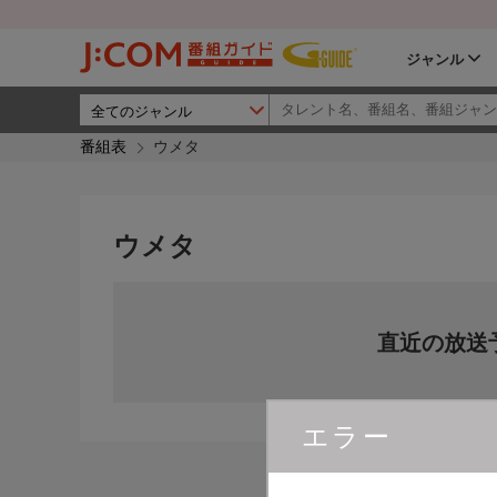
ジャンル
番組表
ウメタ
ウメタ
直近の放送
エラー