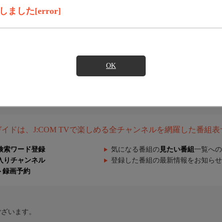
した[error]
OK
組ガイドは、J:COM TVで楽しめる全チャンネルを網羅した番組
検索ワード登録
気になる番組の
見たい番組
一覧への
入りチャンネル
登録した番組の最新情報をお知らせ
ト録画予約
ございます。