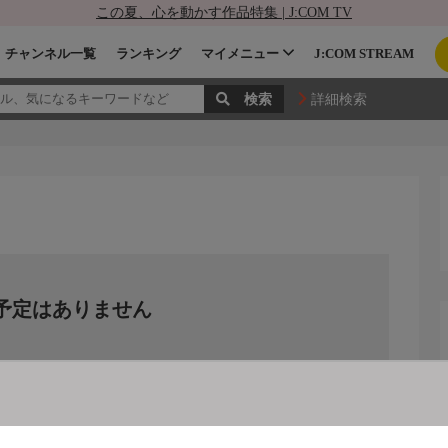
この夏、心を動かす作品特集 | J:COM TV
チャンネル一覧
ランキング
マイメニュー
J:COM STREAM
詳細検索
予定はありません