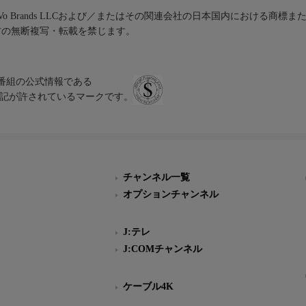
iVo Brands LLCおよび／またはその関連会社の日本国内における商標
材の無断複写・転載を禁じます。
、テレビ番組の公式情報である
スにのみ表記が許されているマークです。
チャンネル一覧
オプションチャンネル
J:テレ
J:COMチャンネル
ケーブル4K