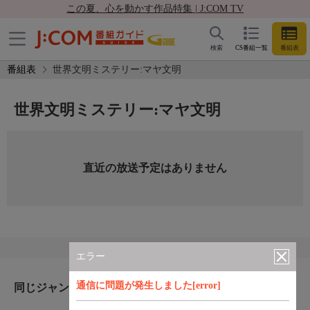
この夏、心を動かす作品特集 | J:COM TV
検索
CS番組一覧
番組表
番組表
世界文明ミステリー:マヤ文明
世界文明ミステリー:マヤ文明
直近の放送予定はありません
エラー
通信に問題が発生しました[error]
同じジャンルのおすすめ番組