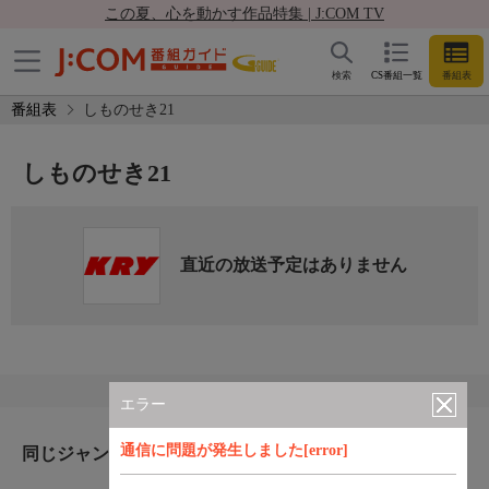
この夏、心を動かす作品特集 | J:COM TV
検索
CS番組一覧
番組表
番組表
しものせき21
しものせき21
直近の放送予定はありません
エラー
通信に問題が発生しました[error]
同じジャンルのおすすめ番組