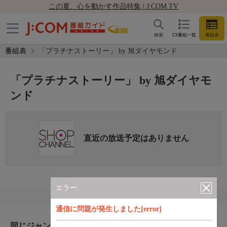
この夏、心を動かす作品特集 | J:COM TV
検索
CS番組一覧
番組表
番組表
「プラチナストーリー」 by 旭ダイヤモンド
「プラチナストーリー」 by 旭ダイヤモ
ンド
直近の放送予定はありません
エラー
通信に問題が発生しました[error]
同じジャンルのおすすめ番組