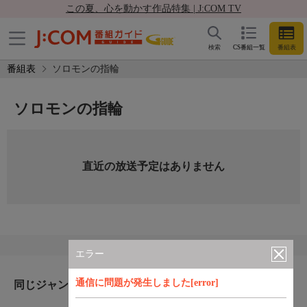
この夏、心を動かす作品特集 | J:COM TV
検索
CS番組一覧
番組表
番組表
ソロモンの指輪
ソロモンの指輪
直近の放送予定はありません
エラー
通信に問題が発生しました[error]
同じジャンルのおすすめ番組