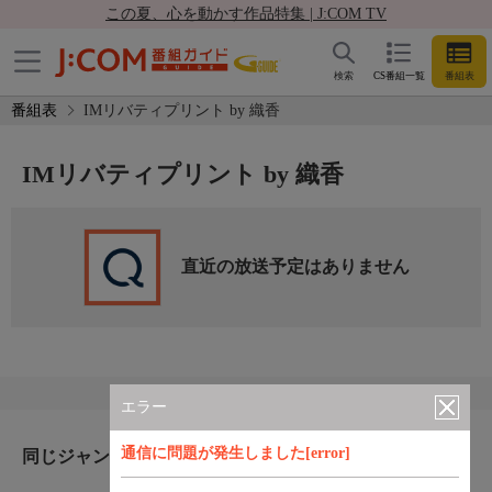
この夏、心を動かす作品特集 | J:COM TV
検索
CS番組一覧
番組表
番組表
IMリバティプリント by 織香
IMリバティプリント by 織香
直近の放送予定はありません
エラー
通信に問題が発生しました[error]
同じジャンルのおすすめ番組