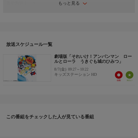
もっと見る
番組内容１／１
劇場公開年：２００２年
劇場版シリーズ１４作目。
雲の中に浮かぶ不思議なお城を舞台に、謎の美少女ローラ姫とロ
ールパンナの友情や、アンパンマンワールドを滅亡の危機から救
おうとするアンパンマンたちの愛と正義の冒険物語。
放送スケジュール一覧
劇場版「それいけ！アンパンマン ロー
ルとローラ うきぐも城のひみつ」
8/7(金)
09:27～10:22
キッズステーション HD
この番組をチェックした人が見ている番組