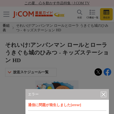
この夏、心を動かす作品特集 | J:COM TV
検索
CS番組一覧
番組表
番組
それいけ!アンパンマン ロールとローラ うきぐも城のひみ
表
つ - キッズステーション HD
それいけ!アンパンマン ロールとローラ
うきぐも城のひみつ - キッズステーショ
ン HD
放送スケジュール一覧
エラー
通信に問題が発生しました[error]