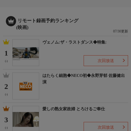
リモート録画予約ランキング
(映画)
07/30更新
ヴェノム:ザ・ラストダンス◆特集:
1
次回放送
(-)
はたらく細胞◆NECO初◆永野芽郁 佐藤健出
演
2
(-)
愛しの熟女家政婦 とろけるご奉仕
3
次回放送
(-)