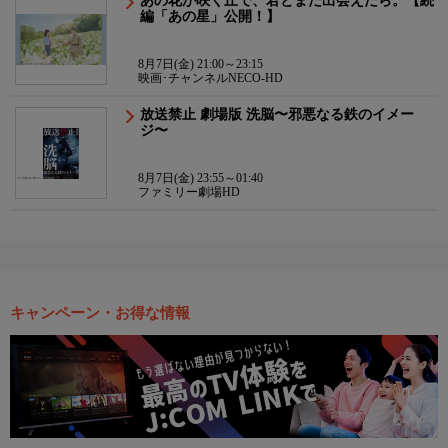
あの花が咲く丘で、君とまた出会えたら。【続
編「あの星」公開！】
8月7日(金) 21:00～23:15
映画･チャンネルNECO-HD
放送禁止 劇場版 洗脳〜邪悪なる鉄のイメー
ジ〜
8月7日(金) 23:55～01:40
ファミリー劇場HD
キャンペーン・お得な情報