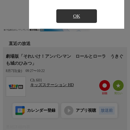
OK
直近の放送
劇場版「それいけ！アンパンマン ロールとローラ うきぐ
も城のひみつ」
8月7日(金)
09:27〜10:22
Ch.601
キッズステーション HD
カレンダー登録
アプリ視聴
放送前
番組詳細内容