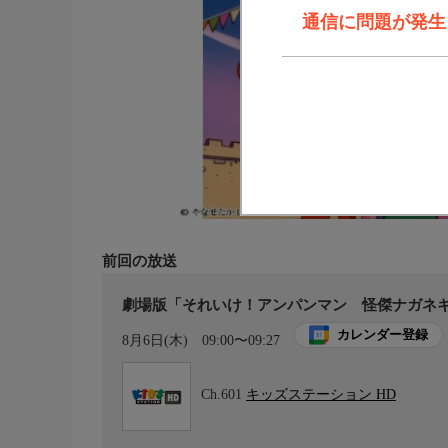
通信に問題が発生しま
前回の放送
劇場版「それいけ！アンパンマン 怪傑ナガネ
カレンダー登録
8月6日(木)
09:00〜09:27
Ch.601
キッズステーション HD