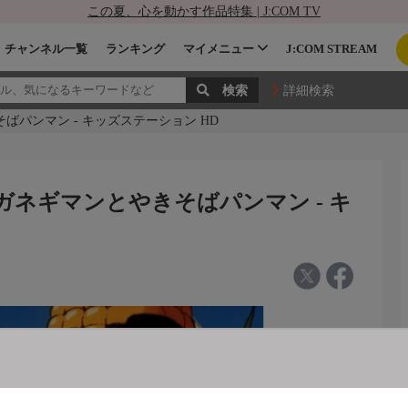
この夏、心を動かす作品特集 | J:COM TV
チャンネル一覧
ランキング
マイメニュー
J:COM STREAM
詳細検索
ばパンマン - キッズステーション HD
ガネギマンとやきそばパンマン - キ