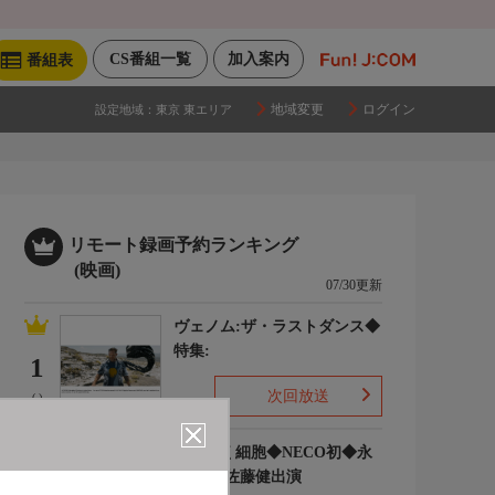
CS番組一覧
加入案内
番組表
地域変更
ログイン
設定地域：
東京 東エリア
リモート録画予約ランキング
(映画)
07/30更新
ヴェノム:ザ・ラストダンス◆
特集:
1
次回放送
(-)
はたらく細胞◆NECO初◆永
野芽郁 佐藤健出演
2