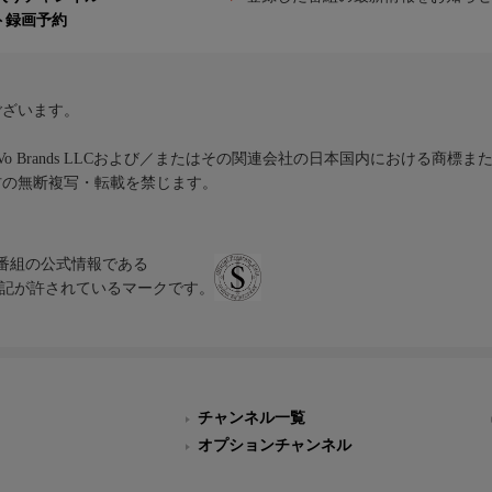
ト録画予約
ございます。
iVo Brands LLCおよび／またはその関連会社の日本国内における商標
材の無断複写・転載を禁じます。
、テレビ番組の公式情報である
スにのみ表記が許されているマークです。
チャンネル一覧
オプションチャンネル