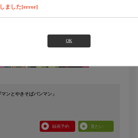
した[error]
OK
ギマンとやきそばパンマン」
録画予約
見たい