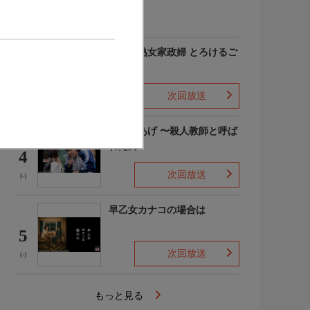
(-)
愛しの熟女家政婦 とろけるご
奉仕
3
次回放送
(-)
でっちあげ 〜殺人教師と呼ば
れた男
4
次回放送
(-)
早乙女カナコの場合は
5
次回放送
(-)
もっと見る