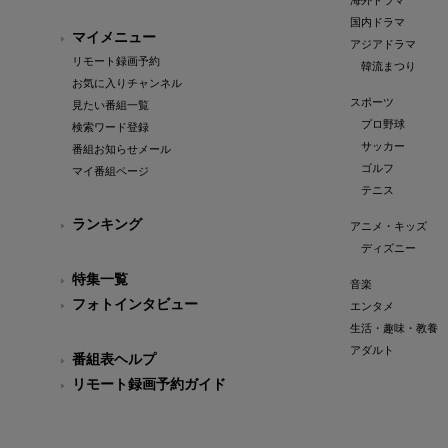
海外ドラマ
国内ドラマ
マイメニュー
アジアドラマ
リモート録画予約
韓流まつり
お気に入りチャンネル
スポーツ
見たい番組一覧
プロ野球
検索ワード登録
サッカー
番組お知らせメール
ゴルフ
マイ番組ページ
テニス
ランキング
アニメ・キッズ
ディズニー
特集一覧
音楽
フォトインタビュー
エンタメ
生活・趣味・教養
アダルト
番組表ヘルプ
リモート録画予約ガイド