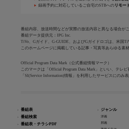
録画予約に対応しているご自宅のSTBへの
リモー
番組内容、放送時間などが実際の放送内容と異なる場合が
番組データ提供元：IPG Inc.
TiVo、Gガイド、G-GUIDE、およびGガイドロゴは、米国T
このホームページに掲載している記事・写真等あらゆる素
Official Program Data Mark（公式番組情報マーク）
このマークは「Official Program Data Mark」といい
「SI(Service Information)情報」を利用したサービ
番組表
ジャンル
番組検索
洋画
邦画
番組表・チラシPDF