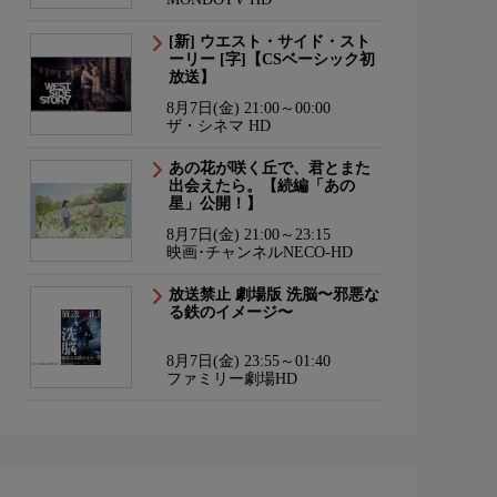
[新] ウエスト・サイド・スト
ーリー [字]【CSベーシック初
放送】
8月7日(金) 21:00～00:00
ザ・シネマ HD
あの花が咲く丘で、君とまた
出会えたら。【続編「あの
星」公開！】
8月7日(金) 21:00～23:15
映画･チャンネルNECO-HD
放送禁止 劇場版 洗脳〜邪悪な
る鉄のイメージ〜
8月7日(金) 23:55～01:40
ファミリー劇場HD