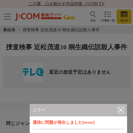
この夏、心を動かす作品特集 | J:COM TV
検索
CS番組一覧
番組表
番組表
捜査検事 近松茂道10 桐生織伝説殺人事件
捜査検事 近松茂道10 桐生織伝説殺人事件
直近の放送予定はありません
エラー
通信に問題が発生しました[error]
同じジャンルのおすすめ番組