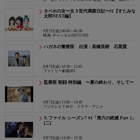
マ
タベホの女〜女３世代満腹日記〜#1【すたみな
太郎NEXT編】
8月7日(金) 06:00～06:30
映画･チャンネルNECO-HD
ハガネの警察医 出演：高橋英樹 石黒賢
8月7日(金) 10:50～12:45
ファミリー劇場HD
監察医 朝顔 特別編 〜夏の終わり、そして〜
8月7日(金) 13:00～14:40
フジテレビＴＷＯ ドラマ・アニメ
X-ファイル シーズン7 #1「第六の絶滅 Part 1」
[二]
8月7日(金) 14:30～15:30