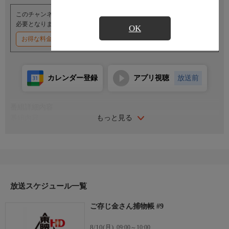
このチャンネルのご視聴には、オプションチャンネル(有料)のご契約が
必要となります。
OK
お得な料金割引キャンペーン実施中
カレンダー登録
アプリ視聴
放送前
番組詳細内容
もっと見る
番組内容
出演：橋幸夫／山田太郎／大友柳太朗／山村聰／柳沢真一／紅景
子／南道郎／中川三穂子
陣出達朗原作の“ご存じもの時代劇”の決定版『遠山の金さん』の
TVシリーズ。三代目金さんを演じるのは、歌手の橋幸夫。若さ
と威勢の良さでチャキチャキの江戸っ子金さんを熱演した。ま
た、飛び道具として花札が使われた。祭りの夜、長崎屋から銀の
放送スケジュール一覧
大鍵が盗まれて…。全27話。
ご存じ金さん捕物帳 #9
8/10(月)
09:00～10:00