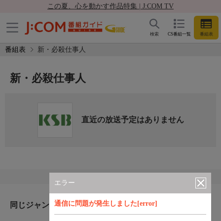
この夏、心を動かす作品特集 | J:COM TV
検索
CS番組一覧
番組表
番組表
新・必殺仕事人
新・必殺仕事人
直近の放送予定はありません
エラー
通信に問題が発生しました[error]
同じジャンルのおすすめ番組