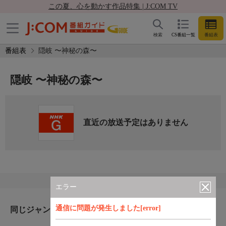
この夏、心を動かす作品特集 | J:COM TV
検索
CS番組一覧
番組表
番組表
隠岐 〜神秘の森〜
隠岐 〜神秘の森〜
直近の放送予定はありません
エラー
通信に問題が発生しました[error]
同じジャンルのおすすめ番組