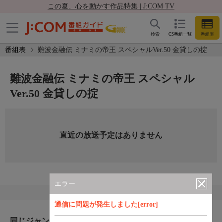
この夏、心を動かす作品特集 | J:COM TV
検索
CS番組一覧
番組表
番組表
難波金融伝 ミナミの帝王 スペシャルVer.50 金貸しの掟
難波金融伝 ミナミの帝王 スペシャル
Ver.50 金貸しの掟
直近の放送予定はありません
エラー
通信に問題が発生しました[error]
同じジャンルのおすすめ番組