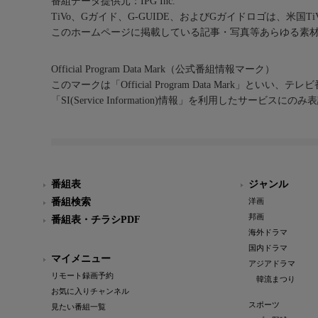
番組データ提供元：IPG Inc.
TiVo、Gガイド、G-GUIDE、およびGガイドロゴは、米国T
このホームページに掲載している記事・写真等あらゆる素
Official Program Data Mark（公式番組情報マーク）
このマークは「Official Program Data Mark」といい
「SI(Service Information)情報」を利用したサービ
番組表
ジャンル
番組検索
洋画
邦画
番組表・チラシPDF
海外ドラマ
国内ドラマ
マイメニュー
アジアドラマ
リモート録画予約
韓流まつり
お気に入りチャンネル
スポーツ
見たい番組一覧