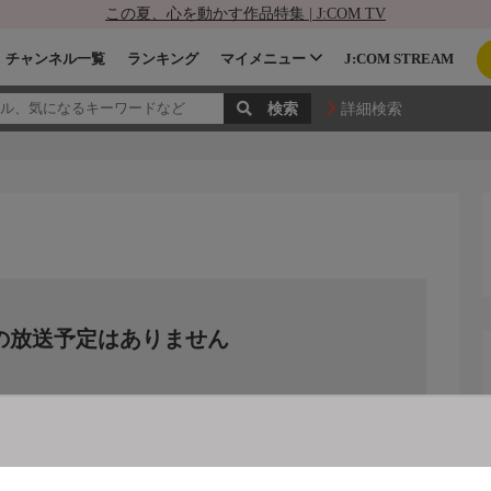
この夏、心を動かす作品特集 | J:COM TV
チャンネル一覧
ランキング
マイメニュー
J:COM STREAM
詳細検索
の放送予定はありません