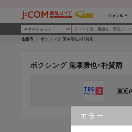
ジャンル
番組表
ボクシング 鬼塚勝也×朴賛雨
ボクシング 鬼塚勝也×朴賛雨
直近
エラー