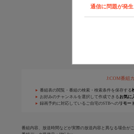
通信に問題が発生しま
J:COM番
番組表の閲覧・番組の検索・検索条件を保存する
お好みのチャンネルを選択して作成できる
お気に
録画予約に対応しているご自宅のSTBへの
リモー
番組内容、放送時間などが実際の放送内容と異なる場合が