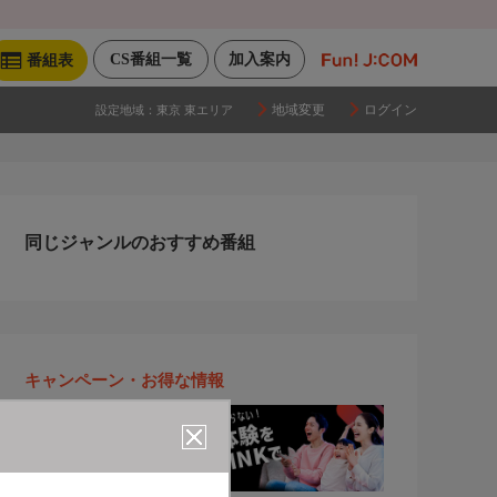
CS番組一覧
加入案内
番組表
地域変更
ログイン
設定地域：
東京 東エリア
同じジャンルのおすすめ番組
キャンペーン・お得な情報