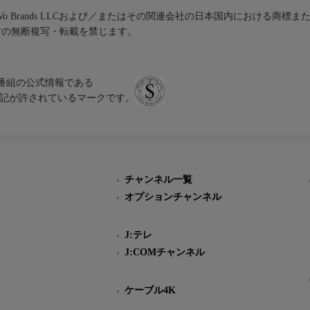
iVo Brands LLCおよび／またはその関連会社の日本国内における商標
材の無断複写・転載を禁じます。
、テレビ番組の公式情報である
スにのみ表記が許されているマークです。
チャンネル一覧
オプションチャンネル
J:テレ
J:COMチャンネル
ケーブル4K