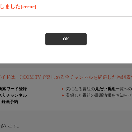
した[error]
OK
組ガイドは、J:COM TVで楽しめる全チャンネルを網羅した番組
検索ワード登録
気になる番組の
見たい番組
一覧への
入りチャンネル
登録した番組の最新情報をお知らせ
ト録画予約
ございます。