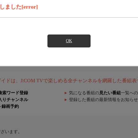
した[error]
OK
組ガイドは、J:COM TVで楽しめる全チャンネルを網羅した番組
検索ワード登録
気になる番組の
見たい番組
一覧への
入りチャンネル
登録した番組の最新情報をお知らせ
ト録画予約
ございます。