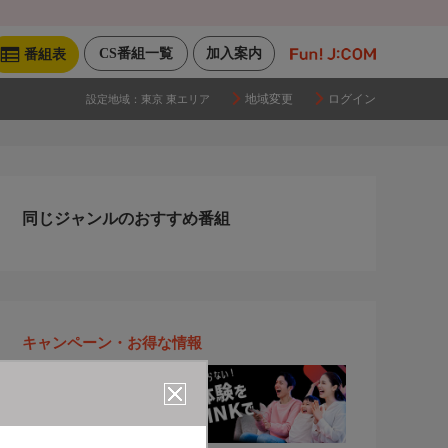
CS番組一覧
加入案内
番組表
地域変更
ログイン
設定地域：
東京 東エリア
同じジャンルのおすすめ番組
キャンペーン・お得な情報