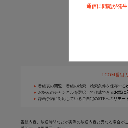
通信に問題が発生しま
J:COM番
番組表の閲覧・番組の検索・検索条件を保存する
お好みのチャンネルを選択して作成できる
お気に
録画予約に対応しているご自宅のSTBへの
リモー
番組内容、放送時間などが実際の放送内容と異なる場合が