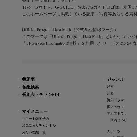
番組データ提供元：IPG Inc.
TiVo、Gガイド、G-GUIDE、およびGガイドロゴは、米国T
このホームページに掲載している記事・写真等あらゆる素
Official Program Data Mark（公式番組情報マーク）
このマークは「Official Program Data Mark」といい
「SI(Service Information)情報」を利用したサービ
番組表
ジャンル
番組検索
洋画
邦画
番組表・チラシPDF
海外ドラマ
国内ドラマ
マイメニュー
アジアドラマ
リモート録画予約
韓流まつり
お気に入りチャンネル
スポーツ
見たい番組一覧