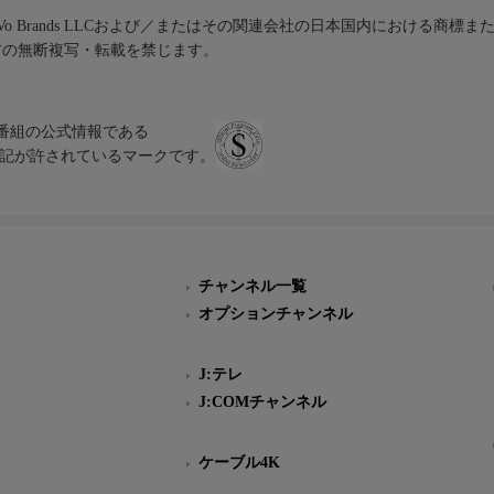
iVo Brands LLCおよび／またはその関連会社の日本国内における商標
材の無断複写・転載を禁じます。
、テレビ番組の公式情報である
スにのみ表記が許されているマークです。
チャンネル一覧
オプションチャンネル
J:テレ
J:COMチャンネル
ケーブル4K