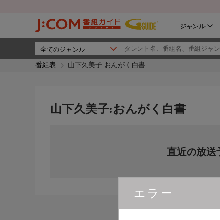
ジャンル
番組表
山下久美子:おんがく白書
山下久美子:おんがく白書
直近の放送
エラー