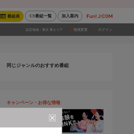
CS番組一覧
加入案内
番組表
地域変更
ログイン
設定地域：
東京 東エリア
同じジャンルのおすすめ番組
キャンペーン・お得な情報