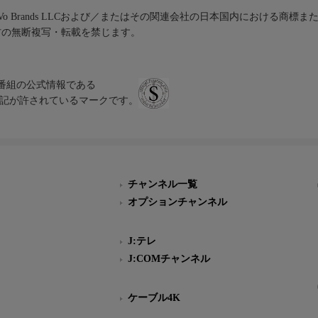
iVo Brands LLCおよび／またはその関連会社の日本国内における商標
材の無断複写・転載を禁じます。
、テレビ番組の公式情報である
スにのみ表記が許されているマークです。
チャンネル一覧
オプションチャンネル
J:テレ
J:COMチャンネル
ケーブル4K