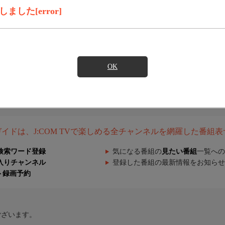
した[error]
OK
組ガイドは、J:COM TVで楽しめる全チャンネルを網羅した番組
検索ワード登録
気になる番組の
見たい番組
一覧への
入りチャンネル
登録した番組の最新情報をお知らせ
ト録画予約
ございます。