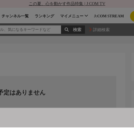
この夏、心を動かす作品特集 | J:COM TV
チャンネル一覧
ランキング
マイメニュー
J:COM STREAM
詳細検索
予定はありません