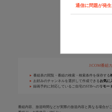
通信に問題が発生しま
J:COM番
番組表の閲覧・番組の検索・検索条件を保存する
お好みのチャンネルを選択して作成できる
お気に
録画予約に対応しているご自宅のSTBへの
リモー
番組内容、放送時間などが実際の放送内容と異なる場合が