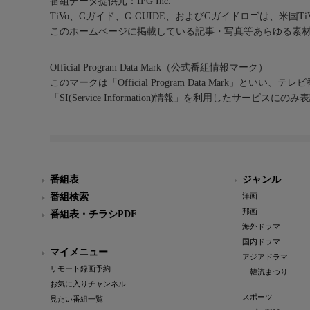
番組データ提供元：IPG Inc.
TiVo、Gガイド、G-GUIDE、およびGガイドロゴは、米国T
このホームページに掲載している記事・写真等あらゆる素
Official Program Data Mark（公式番組情報マーク）
このマークは「Official Program Data Mark」といい
「SI(Service Information)情報」を利用したサービ
番組表
ジャンル
番組検索
洋画
邦画
番組表・チラシPDF
海外ドラマ
国内ドラマ
マイメニュー
アジアドラマ
リモート録画予約
韓流まつり
お気に入りチャンネル
スポーツ
見たい番組一覧