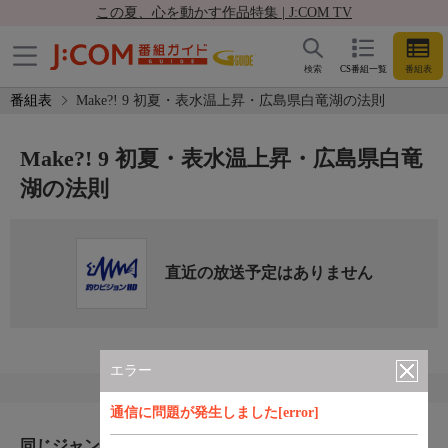
この夏、心を動かす作品特集 | J:COM TV
検索
CS番組一覧
番組表
番組表
Make?! 9 初夏・表水温上昇・広島県白竜湖の法則
Make?! 9 初夏・表水温上昇・広島県白竜
湖の法則
直近の放送予定はありません
エラー
通信に問題が発生しました[error]
同じジャンルのおすすめ番組