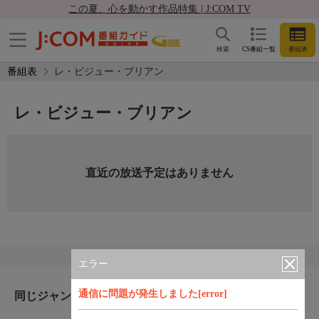
この夏、心を動かす作品特集 | J:COM TV
検索
CS番組一覧
番組表
番組表
レ・ビジュー・ブリアン
レ・ビジュー・ブリアン
直近の放送予定はありません
エラー
通信に問題が発生しました[error]
同じジャンルのおすすめ番組