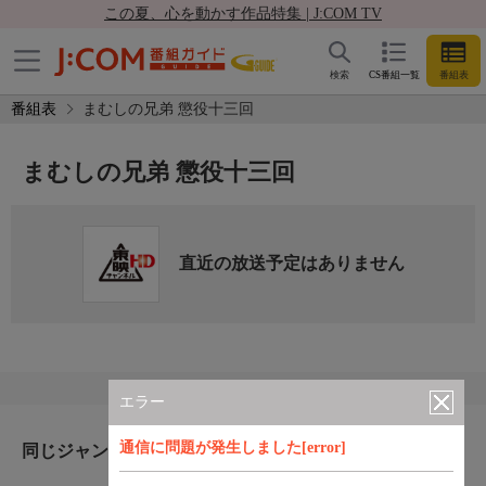
この夏、心を動かす作品特集 | J:COM TV
検索
CS番組一覧
番組表
番組表
まむしの兄弟 懲役十三回
まむしの兄弟 懲役十三回
直近の放送予定はありません
エラー
通信に問題が発生しました[error]
同じジャンルのおすすめ番組