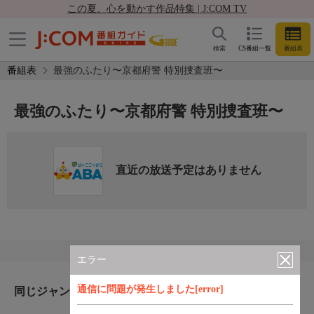
この夏、心を動かす作品特集 | J:COM TV
検索
CS番組一覧
番組表
番組表
最強のふたり〜京都府警 特別捜査班〜
最強のふたり〜京都府警 特別捜査班〜
直近の放送予定はありません
エラー
通信に問題が発生しました[error]
同じジャンルのおすすめ番組