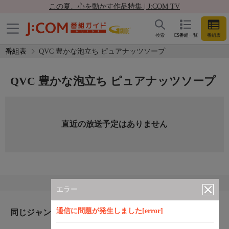
この夏、心を動かす作品特集 | J:COM TV
検索
CS番組一覧
番組表
番組表
QVC 豊かな泡立ち ピュアナッツソープ
QVC 豊かな泡立ち ピュアナッツソープ
直近の放送予定はありません
エラー
通信に問題が発生しました[error]
同じジャンルのおすすめ番組