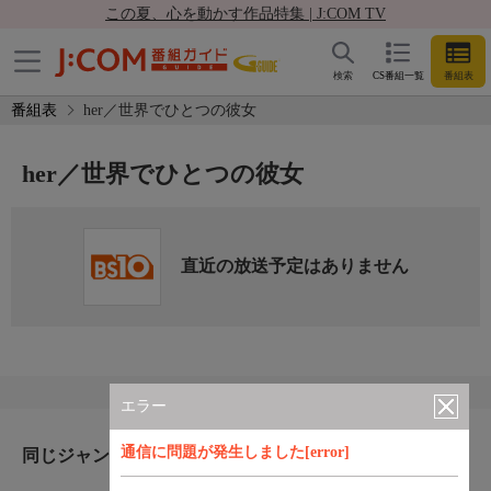
この夏、心を動かす作品特集 | J:COM TV
検索
CS番組一覧
番組表
番組表
her／世界でひとつの彼女
her／世界でひとつの彼女
直近の放送予定はありません
エラー
通信に問題が発生しました[error]
同じジャンルのおすすめ番組