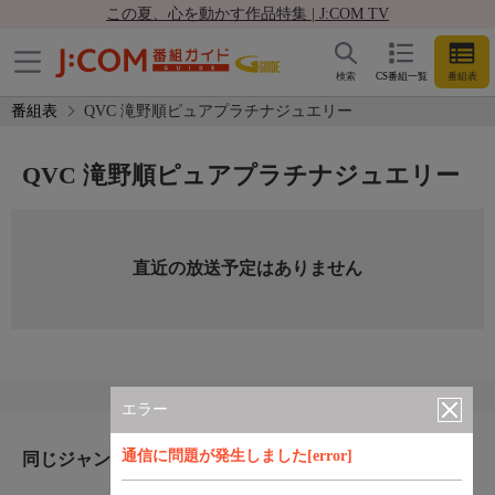
この夏、心を動かす作品特集 | J:COM TV
検索
CS番組一覧
番組表
番組表
QVC 滝野順ピュアプラチナジュエリー
QVC 滝野順ピュアプラチナジュエリー
直近の放送予定はありません
エラー
通信に問題が発生しました[error]
同じジャンルのおすすめ番組