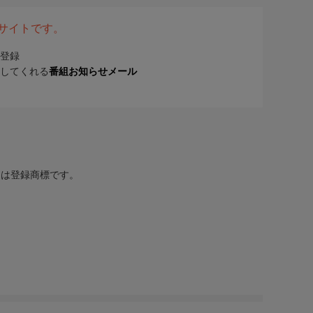
表サイトです。
登録
してくれる
番組お知らせメール
または登録商標です。