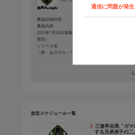
Ch.770
寄席チャンネル
通信に問題が発生しま
番組詳細内容
番組内容
2025年7月26日葛飾・シネマ堀切にて収録。『三
堀切』
シリーズ名
「鮮 あざやか」〜伸びざかり花ざかり、高座の君
放送スケジュール一覧
三遊亭吉馬「ガマ
する兄弟弟子の二