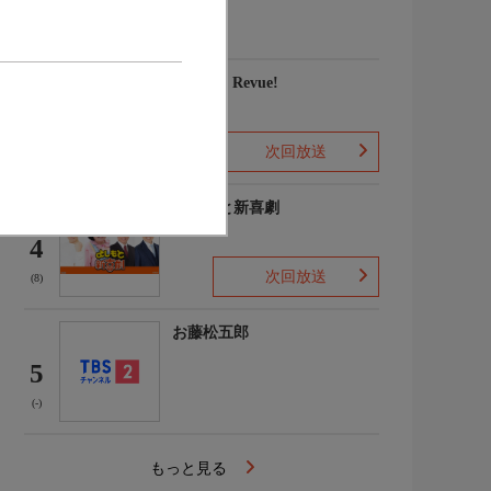
家権太楼 ほか
(-)
愛, Love Revue!
3
次回放送
(-)
よしもと新喜劇
4
次回放送
(8)
お藤松五郎
5
(-)
もっと見る