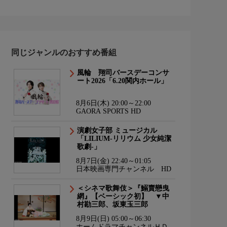
同じジャンルのおすすめ番組
風輪 翔司バースデーコンサ
ート2026「6.20関内ホール」
8月6日(木) 20:00～22:00
GAORA SPORTS HD
演劇女子部 ミュージカル
「LILIUM-リリウム 少女純潔
歌劇-」
8月7日(金) 22:40～01:05
日本映画専門チャンネル HD
＜シネマ歌舞伎＞『鰯賣戀曳
網』【ベーシック初】 ▼中
村勘三郎、坂東玉三郎
8月9日(日) 05:00～06:30
ホームドラマチャンネルＨＤ