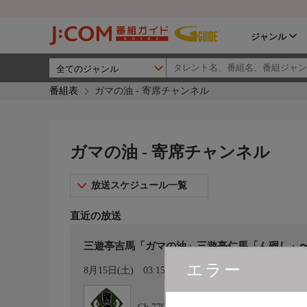
ジャンル
番組表
ガマの油 - 寄席チャンネル
ガマの油 - 寄席チャンネル
放送スケジュール一覧
直近の放送
三遊亭吉馬「ガマの油」三遊亭仁馬「ん廻し」
エラー
カレンダー登録
8月15日(土)
03:15〜04:00