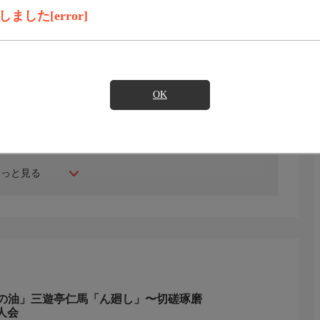
見たい
した[error]
遊亭吉馬、三遊亭仁馬 葛飾の噺家(カツシカのハナシカ)ｉｎ
OK
に射ぬかれてみた〜
もっと見る
の油」三遊亭仁馬「ん廻し」〜切磋琢磨
人会