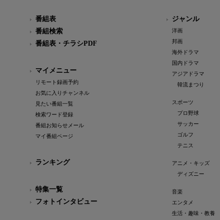
番組表
ジャンル
番組検索
洋画
邦画
番組表・チラシPDF
海外ドラマ
国内ドラマ
マイメニュー
アジアドラマ
リモート録画予約
韓流まつり
お気に入りチャンネル
スポーツ
見たい番組一覧
プロ野球
検索ワード登録
サッカー
番組お知らせメール
ゴルフ
マイ番組ページ
テニス
ランキング
アニメ・キッズ
ディズニー
特集一覧
音楽
フォトインタビュー
エンタメ
生活・趣味・教養