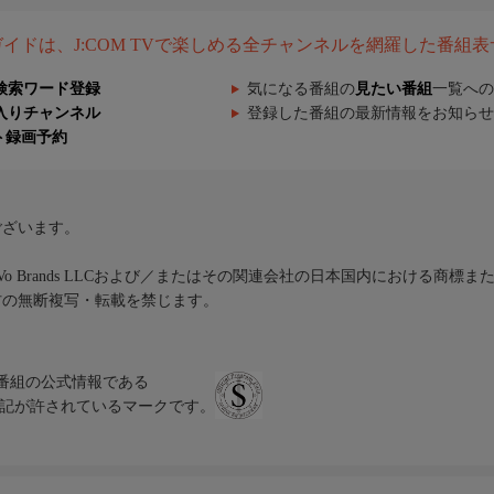
組ガイドは、J:COM TVで楽しめる全チャンネルを網羅した番組
検索ワード登録
気になる番組の
見たい番組
一覧への
入りチャンネル
登録した番組の最新情報をお知らせ
ト録画予約
ございます。
iVo Brands LLCおよび／またはその関連会社の日本国内における商標
材の無断複写・転載を禁じます。
、テレビ番組の公式情報である
スにのみ表記が許されているマークです。