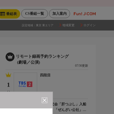
CS番組一覧
加入案内
番組表
地域変更
ログイン
設定地域：
東京 東エリア
リモート録画予約ランキング
(劇場／公演)
07/30更新
四段目
1
(-)
落語研究会「肝つぶし」入船
亭扇遊、「ぜんざい公社」柳
2