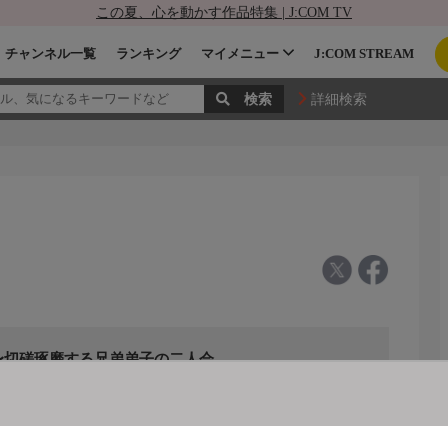
この夏、心を動かす作品特集 | J:COM TV
チャンネル一覧
ランキング
マイメニュー
J:COM STREAM
詳細検索
〜切磋琢磨する兄弟弟子の二人会