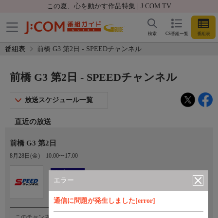
この夏、心を動かす作品特集 | J:COM TV
検索
CS番組一覧
番組表
番組表
前橋 G3 第2日 - SPEEDチャンネル
前橋 G3 第2日 - SPEEDチャンネル
放送スケジュール一覧
直近の放送
前橋 G3 第2日
8月28日(金)
10:00〜17:00
Ch.923
オプション
SPEEDチャンネル
エラー
通信に問題が発生しました[error]
このチャンネルのご視聴には、オプションチャンネル(有料)のご契約が