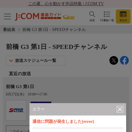
この夏、心を動かす作品特集 | J:COM TV
検索
CS番組一覧
番組表
番組表
前橋 G3 第1日 - SPEEDチャンネル
前橋 G3 第1日 - SPEEDチャンネル
放送スケジュール一覧
直近の放送
前橋 G3 第1日
8月27日(木)
10:00〜17:00
Ch.923
オプション
SPEEDチャンネル
エラー
通信に問題が発生しました[error]
このチャンネルのご視聴には、オプションチャンネル(有料)のご契約が