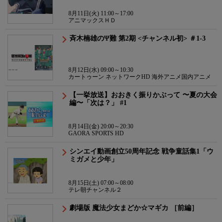
8月11日(火) 11:00～17:00
アニマックスＨＤ
斉木楠雄のΨ難 第2期 <チャンネル初> ＃1-3
8月12日(水) 09:00～10:30
カートゥーン ネットワークHD 海外アニメ国内アニメ
【一挙放送】おおきく振りかぶって 〜夏の大会
編〜「次は？」 #1
8月14日(金) 20:00～20:30
GAORA SPORTS HD
シンエイ動画創立50周年記念 戦争童話集1「ウ
ミガメと少年」
8月15日(土) 07:00～08:00
テレ朝チャンネル２
劇場版 魔法少女まどか☆マギカ ［前編］