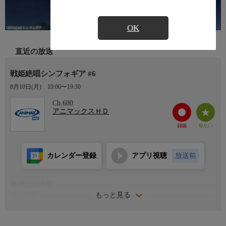
OK
直近の放送
戦姫絶唱シンフォギア #6
8月10日(月)
19:00〜19:30
Ch.600
アニマックスＨＤ
カレンダー登録
アプリ視聴
放送前
番組詳細内容
もっと見る
番組内容
#6「兆しの行方は」
世界各国を脅かす、認定特異災害『ノイズ』。ノイズと接触した