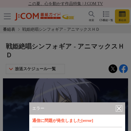
この夏、心を動かす作品特集 | J:COM TV
検索
CS番組一覧
番組表
番組表
戦姫絶唱シンフォギア - アニマックスＨＤ
戦姫絶唱シンフォギア - アニマックスＨ
Ｄ
放送スケジュール一覧
エラー
通信に問題が発生しました[error]