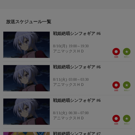
人間は、体組織を炭素の塊と変えられ、崩れ落ちてしまう。各国
軍組織はその殲滅にあたるものの、いまだ対処法を見出すことは
できない。だが、日本政府は、対ノイズの切り札とも呼べる兵器
の開発に成功する。兵器の名は『シンフォギア』。
放送スケジュール一覧
出演:悠木碧、水樹奈々、高垣彩陽、井口裕香、高山みなみ、他/
戦姫絶唱シンフォギア #6
制作:2012年/全13話
8/10(月)
19:00～19:30
アニマックスＨＤ
戦姫絶唱シンフォギア #6
8/11(火)
03:00～03:30
アニマックスＨＤ
戦姫絶唱シンフォギア #6
8/11(火)
06:30～07:00
アニマックスＨＤ
戦姫絶唱シンフォギア #7